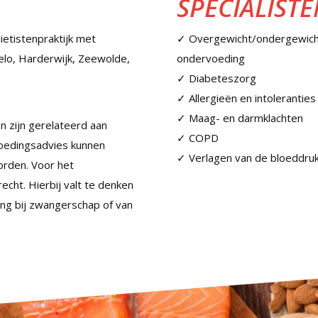
SPECIALISTE
ietistenpraktijk met
✓ Overgewicht/ondergewich
melo, Harderwijk, Zeewolde,
ondervoeding
✓ Diabeteszorg
✓ Allergieën en intoleranties
✓ Maag- en darmklachten
n zijn gerelateerd aan
✓ COPD
oedingsadvies kunnen
✓ Verlagen van de bloeddru
orden. Voor het
echt. Hierbij valt te denken
ing bij zwangerschap of van