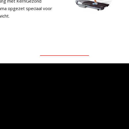
king met KernGezond
ma opgezet speciaal voor
icht.