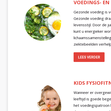
VOEDINGS- EN 
Gezonde voeding is vo
Gezonde voeding draa
levensstijl. Door de j
kunt u energieker wo
lichaamssamenstellin
ziektebeelden verhel
LEES VERDER
KIDS FYSIOFIT
Wanneer er overgewi
leeftijd is goede beg
het voedingspatroon b