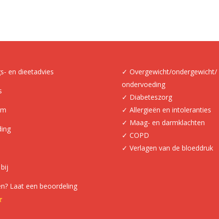
s- en dieetadvies
✓ Overgewicht/ondergewicht/
ondervoeding
s
✓ Diabeteszorg
am
✓ Allergieën en intoleranties
✓ Maag- en darmklachten
ding
✓ COPD
✓ Verlagen van de bloeddruk
bij
n? Laat een beoordeling