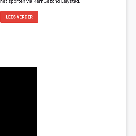
het sporten via KernGezond Lelystad.
LEES VERDER