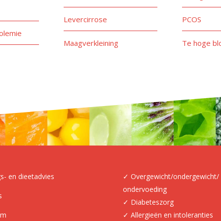
Levercirrose
PCOS
olemie
Maagverkleining
Te hoge bl
s- en dieetadvies
✓ Overgewicht/ondergewicht/
ondervoeding
s
✓ Diabeteszorg
am
✓ Allergieën en intoleranties