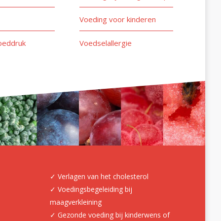
Voeding voor kinderen
oeddruk
Voedselallergie
✓ Verlagen van het cholesterol
✓ Voedingsbegeleiding bij
maagverkleining
✓ Gezonde voeding bij kinderwens of