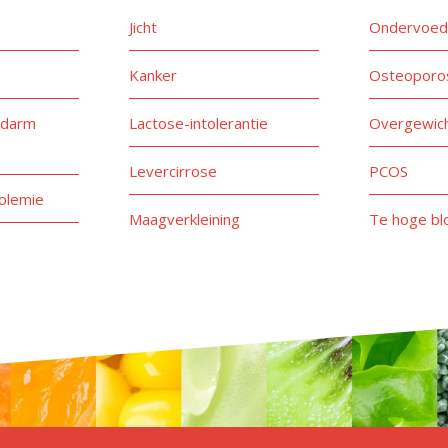
Jicht
Ondervoed
Kanker
Osteoporo
 darm
Lactose-intolerantie
Overgewich
Levercirrose
PCOS
olemie
Maagverkleining
Te hoge bl