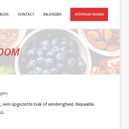
BLOG
CONTACT
INLOGGEN
AFSPRAAK MAKEN
ROOM
ngen
.
g, een opgezette buik of winderigheid. Bepaalde
ss.