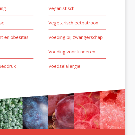
ing
Veganistisch
se
Vegetarisch eetpatroon
t en obesitas
Voeding bij zwangerschap
Voeding voor kinderen
oeddruk
Voedselallergie